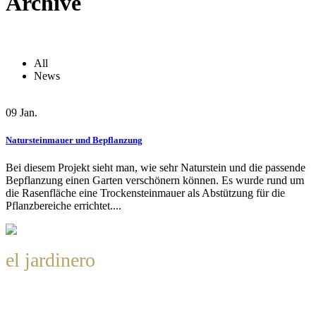
Archive
All
News
09
Jan.
Natursteinmauer und Bepflanzung
Bei diesem Projekt sieht man, wie sehr Naturstein und die passende
Bepflanzung einen Garten verschönern können. Es wurde rund um
die Rasenfläche eine Trockensteinmauer als Abstützung für die
Pflanzbereiche errichtet....
el jardinero
Gartengestaltung GmbH Bossigasse 59, 1130 Wien
Tel: +43 660 67 97 477
Mail:
office@eljardinero.at
UID: ATU77981659
Datenschutzerklärung