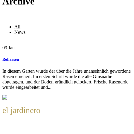
Archive
All
News
09
Jan.
Rollrasen
In diesem Garten wurde der über die Jahre unansehnlich gewordene
Rasen erneuert. Im ersten Schritt wurde die alte Grasnarbe
abgetragen, und der Boden gründlich gelockert. Frische Rasenerde
wurde eingearbeitet und...
el jardinero
Gartengestaltung GmbH Bossigasse 59, 1130 Wien
Tel: +43 660 67 97 477
Mail:
office@eljardinero.at
UID: ATU77981659
Datenschutzerklärung