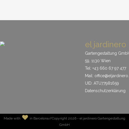
ZOOM
VIEW
PFLASTERUNG UND BEPFLANZUNG
el jardinero Portfolio
ZOOM
VIEW
el jardinero Portfolio
ZOOM
VIEW
ZOOM
VIEW
ZOOM
VIEW
el jardinero
Gartengestaltung Gmb
59, 1130 Wien
Tel: +43 660 67 97 477
Mail:
office@eljardinero.
UID: ATU77981659
Datenschutzerklärung
Made with
in Barcelona//Copyright
2026 - el jardinero Gartengestaltung
GmbH