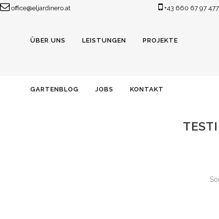
office@eljardinero.at
+43 660 67 97 477
ÜBER UNS
LEISTUNGEN
PROJEKTE
TE
GARTENBLOG
JOBS
KONTAKT
TEST
Sor