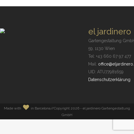
el jardinero
Gartengestaltung Gmb
59, 1130 Wien
Tel: +43 660 67 97 477
Mail:
office@eljardinero.
UID: ATU77981659
Datenschutzerklärung
Made with
in Barcelona//Copyright
2026 - el jardinero Gartengestaltung
GmbH