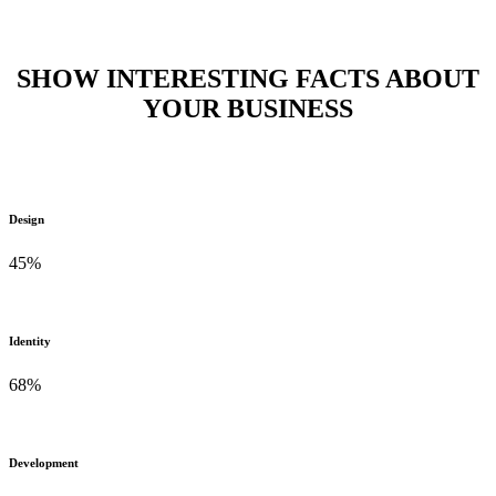
Vertical Progress Bars
Home
>
Vertical Progress Bars
SHOW INTERESTING FACTS ABOUT
YOUR BUSINESS
Design
45
%
Identity
68
%
Development